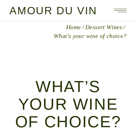
AMOUR DU VIN
Home
Dessert Wines
What’s your wine of choice?
WHAT’S
YOUR WINE
OF CHOICE?